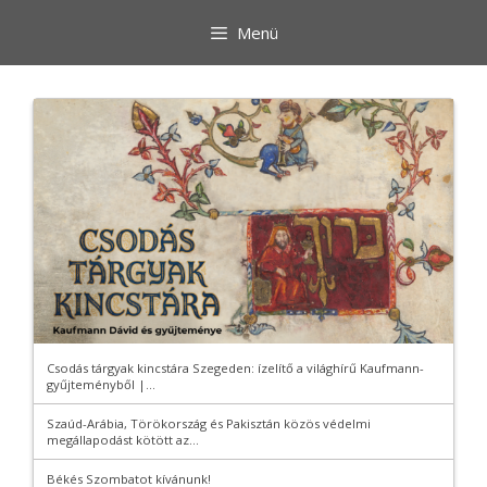
Kilépés
Menü
a
tartalomba
Csodás tárgyak kincstára Szegeden: ízelítő a világhírű Kaufmann-
gyűjteményből |...
Szaúd-Arábia, Törökország és Pakisztán közös védelmi
megállapodást kötött az...
Békés Szombatot kívánunk!