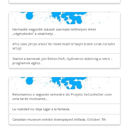
Harmadik-negyedik századi szarmata lelőhelyen lehet
„régészkedni” a vásárhelyi...
התערוכה מציגה חפצים הקשורים לשנות מאסרו של הנשיא טון דוק טאנג בכלא
קון דאו.
Startol a karnevál, jön Beton.Hofi, Győrváron dübörög a retro –
programok egész...
Retomamos o segundo semestre do Projeto SeConheSer com
uma tarde motivante,...
La realidad no deja lugar a la fantasía
Canadian museum exhibit downplayed intifada, October 7th